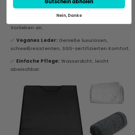
Gutschein abholen
Temperaturstufen.
Nein, Danke
✅
Präzise Kontrolle:
Passe die Hitze deinen
Vorlieben an.
✅
Veganes Leder:
Genieße luxuriösen,
schweißresistenten, SGS-zertifizierten Komfort.
✅
Einfache Pflege:
Wasserdicht, leicht
abwischbar.