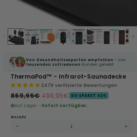
Von Gesundheitsexperten empfohlen
- von
tausenden zufriedenen
Kunden geliebt
ThermaPod™ - Infrarot-Saunadecke
2479 verifizierte Bewertungen
Normaler
Verkaufspreis
869,95€
499,95€
DU SPARST 42%
Preis
Auf Lager –
Sofort verfügbar.
Anzahl
Verringere
Erh
die
die