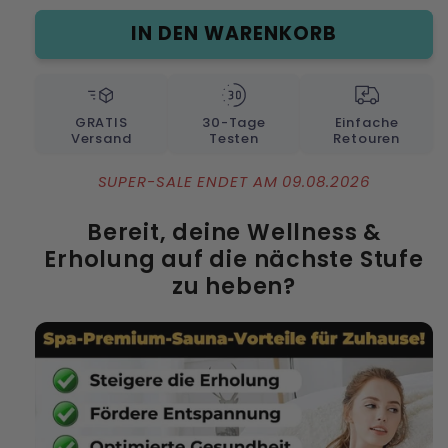
Menge
Men
IN DEN WARENKORB
für
für
ThermaPod™
The
-
-
Infrarot-
Infra
Saunadecke
Sau
GRATIS
30-Tage
Einfache
Versand
Testen
Retouren
SUPER-SALE ENDET AM 09.08.2026
Bereit, deine Wellness &
Erholung auf die nächste Stufe
zu heben?