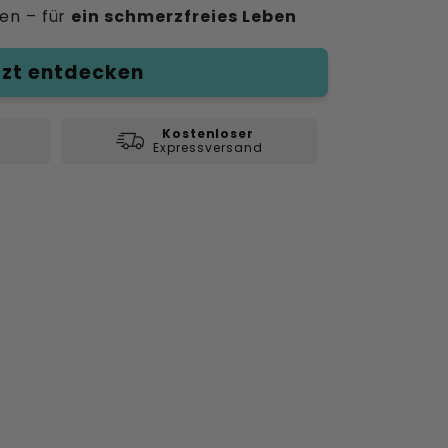
en – für
ein schmerzfreies Leben
tzt entdecken
Kostenloser
Expressversand
Medien
3
in
Modal
öffnen