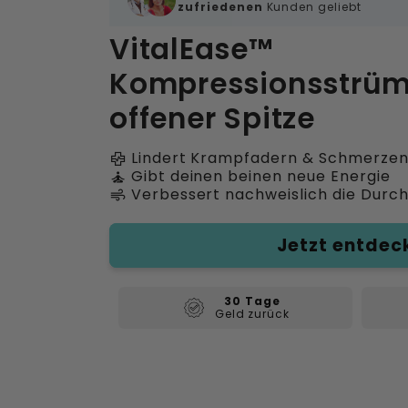
zufriedenen
Kunden geliebt
VitalEase™
Kompressionsstrüm
offener Spitze
Lindert Krampfadern & Schmerze
health_metrics
Gibt deinen beinen neue Energie
self_improvement
Verbessert nachweislich die Durc
air
Jetzt entdec
30 Tage
Geld zurück