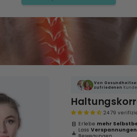
Von Gesundheitse
zufriedenen
Kunden
Haltungskorr
2479 verifiz
Erlebe
mehr Selbstb
orthopedics
Lass
Verspannungen
self_improvement
Bewegungen