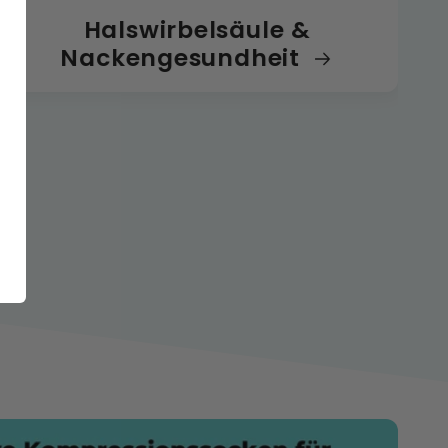
Halswirbelsäule &
Nackengesundheit