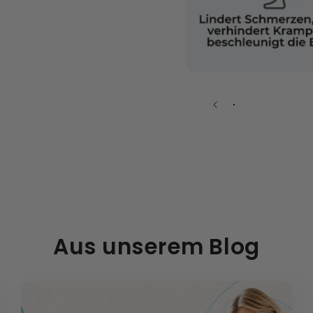
Medien
1
in
Modal
öffnen
Aus unserem Blog