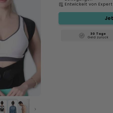
Entwickelt von Expert
clinical_notes
Je
30 Tage
Geld zurück
Medien
2
in
Modal
öffnen