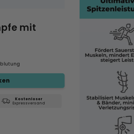
pfe mit
n
hblutung
ken
Kostenloser
Expressversand