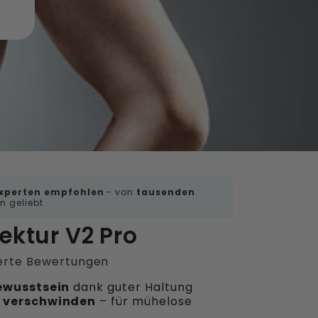
xperten empfohlen
- von
tausenden
 geliebt
ektur V2 Pro
ierte Bewertungen
ewusstsein
dank guter Haltung
 verschwinden
– für mühelose